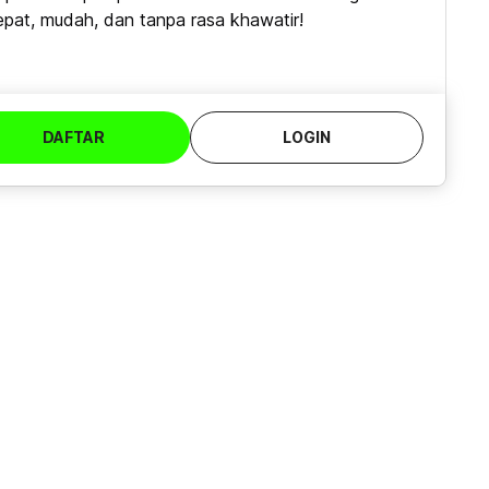
epat, mudah, dan tanpa rasa khawatir!
DAFTAR
LOGIN