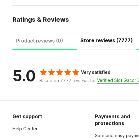
Ratings & Reviews
Store reviews (7777)
Product reviews (0)
5.0
Very satisfied
Verified Slot Gaco
Based on 7777 reviews for
Get support
Payments and
protections
Help Center
Safe and easy paym