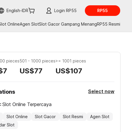
English-IDR
Login RP55
RP55
lot Online
Agen Slot
Slot Gacor Gampang Menang
RP55 Resmi
500 pieces
501 - 1000 pieces
>= 1001 pieces
$7
US$77
US$107
Select now
ations
:
Slot Online Terpercaya
Slot Online
Slot Gacor
Slot Resmi
Agen Slot
dar Slot