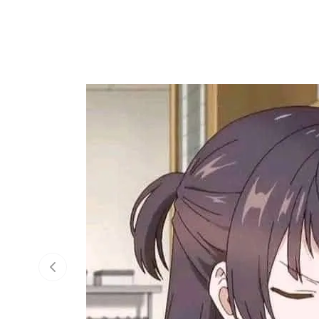
Previous slide