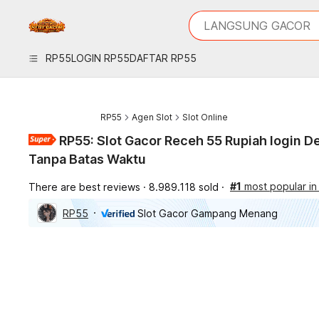
iphones 16
What are you looking 
LANGSUNG GACOR
torras phone case
samsung note 20 5g 
RP55
LOGIN RP55
DAFTAR RP55
iphones 15 pro max
RP55
Agen Slot
Slot Online
RP55: Slot Gacor Receh 55 Rupiah login 
Tanpa Batas Waktu
#1
most popular in 
There are best reviews
8.989.118 sold
RP55
Slot Gacor Gampang Menang