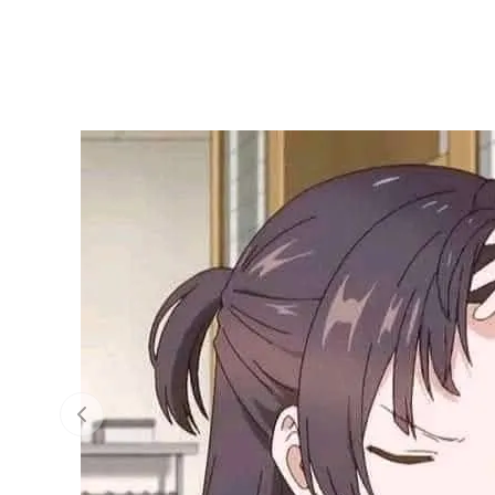
Previous slide