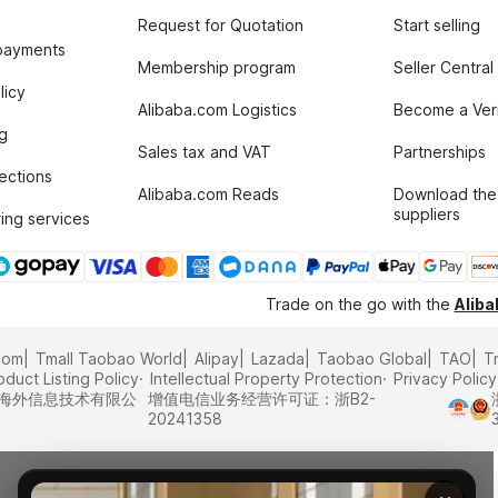
Request for Quotation
Start selling
payments
Membership program
Seller Central
licy
Alibaba.com Logistics
Become a Veri
g
Sales tax and VAT
Partnerships
tections
Alibaba.com Reads
Download the
suppliers
ing services
Trade on the go with the
Alib
com
Tmall Taobao World
Alipay
Lazada
Taobao Global
TAO
T
oduct Listing Policy
Intellectual Property Protection
Privacy Policy
里巴巴海外信息技术有限公
增值电信业务经营许可证：浙B2-
20241358