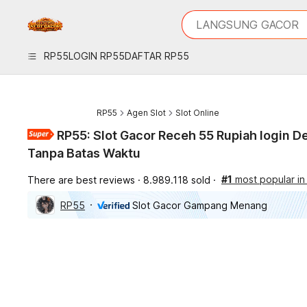
iphones 16
What are you looking 
LANGSUNG GACOR
torras phone case
samsung note 20 5g 
RP55
LOGIN RP55
DAFTAR RP55
iphones 15 pro max
RP55
Agen Slot
Slot Online
RP55: Slot Gacor Receh 55 Rupiah login 
Tanpa Batas Waktu
#1
most popular in 
There are best reviews
8.989.118 sold
RP55
Slot Gacor Gampang Menang