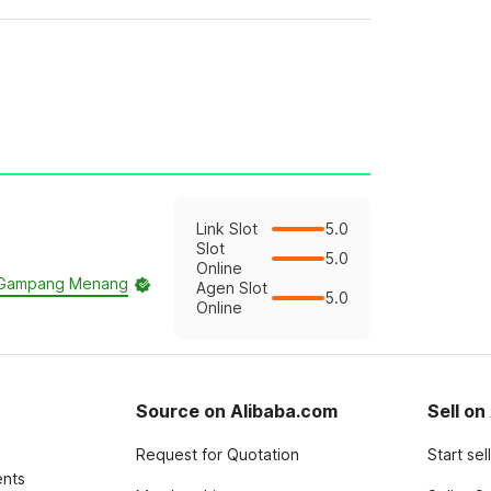
Link Slot
5.0
Slot
5.0
Online
r Gampang Menang
Agen Slot
5.0
Online
Source on Alibaba.com
Sell on
Request for Quotation
Start sel
ents