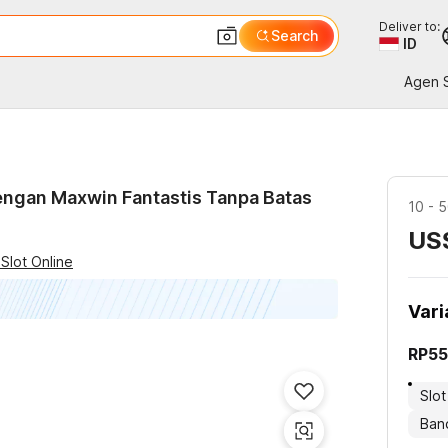
Deliver to:
for?
Search
ID
cover
Agen S
Dengan Maxwin Fantastis Tanpa Batas
10 - 
US
Slot Online
Vari
RP55
Slot
Ban