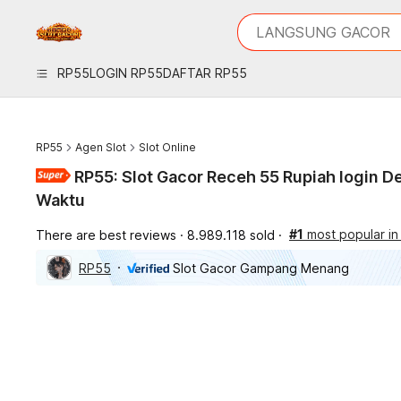
iphones 16
What are you looking 
LANGSUNG GACOR
torras phone case
samsung note 20 5g 
RP55
LOGIN RP55
DAFTAR RP55
iphones 15 pro max
RP55
Agen Slot
Slot Online
RP55: Slot Gacor Receh 55 Rupiah login 
Waktu
#1
most popular in 
There are best reviews
8.989.118 sold
RP55
Slot Gacor Gampang Menang