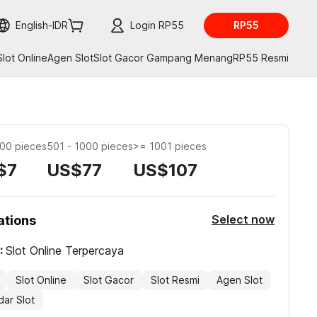
English-IDR
Login RP55
RP55
lot Online
Agen Slot
Slot Gacor Gampang Menang
RP55 Resmi
500 pieces
501 - 1000 pieces
>= 1001 pieces
$7
US$77
US$107
Select now
ations
:
Slot Online Terpercaya
Slot Online
Slot Gacor
Slot Resmi
Agen Slot
dar Slot