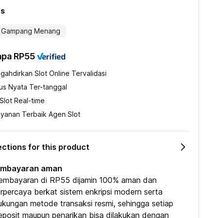
us
t Gampang Menang
apa RP55
ahdirkan Slot Online Tervalidasi
us Nyata Ter-tanggal
Slot Real-time
ayanan Terbaik Agen Slot
ections for this product
embayaran aman
embayaran di RP55 dijamin 100% aman dan
erpercaya berkat sistem enkripsi modern serta
ukungan metode transaksi resmi, sehingga setiap
eposit maupun penarikan bisa dilakukan dengan